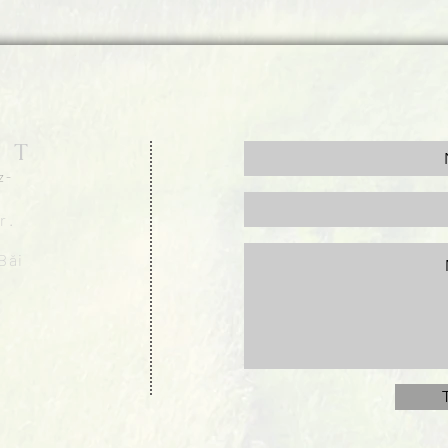
 T
z-
r.
Băi