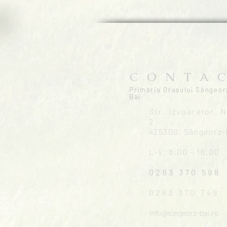
C O N T A C
Primăria Orașului Sângeor
Băi
Str. Izvoarelor, N
2
425300, Sângeorz-
L-V: 8:00 – 16:00
0263 370 598
0263 370 749
info@singeorz-bai.ro