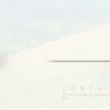
C O N T A C
Primăria Orașului Sângeor
Băi
Str. Izvoarelor, N
2