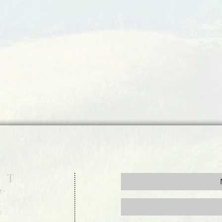
 T
z-
r.