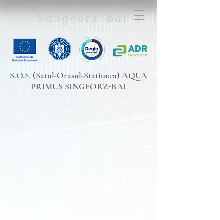
PRIMĂRIA ȘI CONSILIUL LOCAL
Sângeorz-Băi
S.O.S. (Satul-Orasul-Statiunea) AQUA
PRIMUS SINGEORZ-BAI