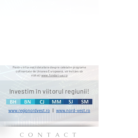
Pentru informații detaliate despre celelalte programe
cofinanțate de Uniunea Europeană, vă invităm să
vizitați
www.fonduri-ue.ro
Investim în viitorul regiunii!
|
www.regionordvest.ro
www.nord-vest.ro
C O N T A C T