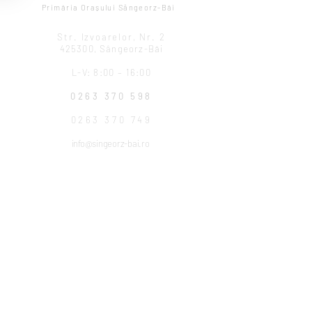
Primăria Orașului Sângeorz-Băi
Str. Izvoarelor, Nr. 2
425300, Sângeorz-Băi
L-V: 8:00 – 16:00
0263 370 598
0263 370 749
info@singeorz-bai.ro